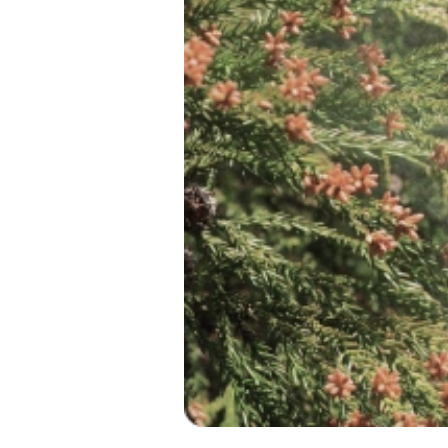
息切れしやすい
ゼーゼー、ヒューヒュ
胸が痛い
胸が締めつけられる感
いびきがひどい
昼間に眠い
夜間に呼吸が止まって
…など
長引く咳（アレルギーが
熱がないのに「のどが
「かぜ」による咳は、
ります。
例えば、家のホコリや