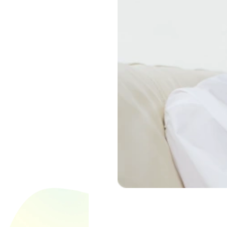
また、鼻水・鼻
原因を整理し、
呼吸器症状は、