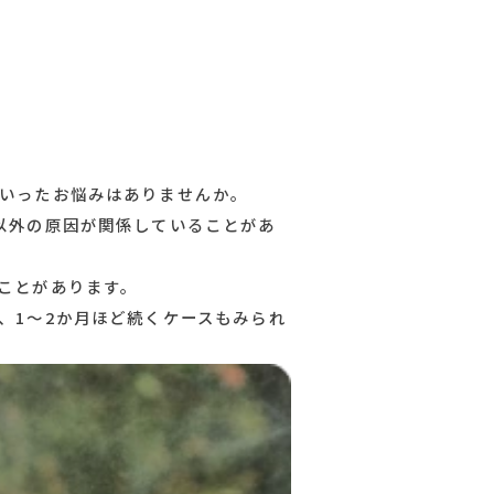
談ください
s