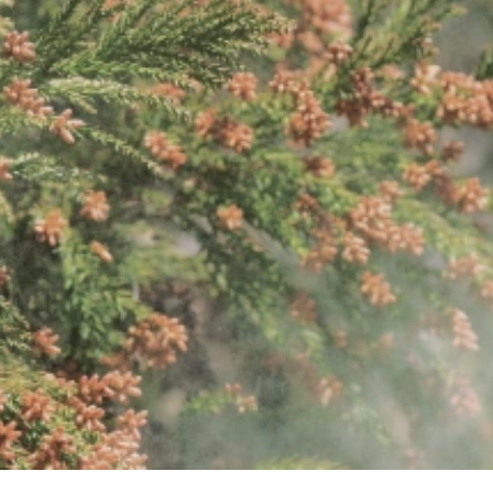
ーする（喘鳴）
じがする
いると言われた
関係する咳）
イガイガする」「一度咳が出ると止まらない」「
1週間程度で落ち着くことが多いとされています。
ダニ、ペットのフケ、黄砂や花粉などの刺激・アレ