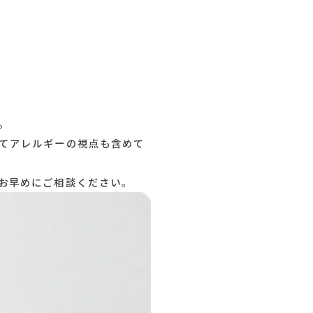
科について
llergy
を中心に診療しています。