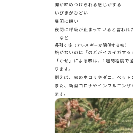
鼻水や鼻づまりが続く
のどの痛み・のどのイ
咳が止まらない
一度咳が出ると続く
痰がからむ
胸に痰が張りついた感
息苦しさがある